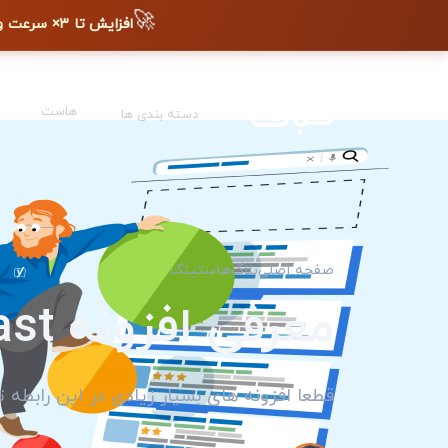
🚀
افزایش تا ۳× سرعت وب‌سایت + دیده شدن در گوگل
هاست
دسته بندی ها
صفحه اصلی
بلاگ
هاستینگ
معرفی افزونه Yoast
قطعا افزونه های بسیار زیادی در این رابطه تهیه شده اند؛ 