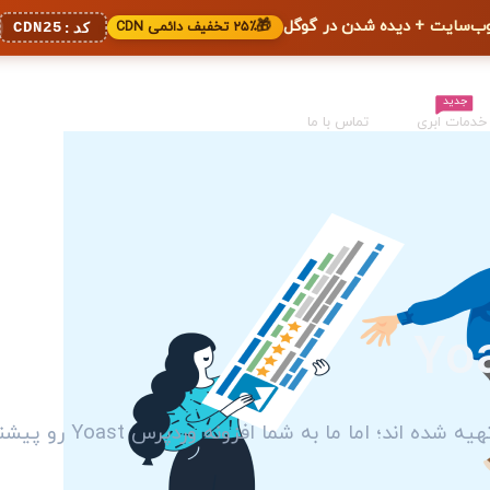
🎁
۲۵٪ تخفیف دائمی CDN
CDN25
کد:
جدید
خدمات ابری
تماس با ما
اما ما به شما افزونه وردپرس Yoast رو پیشنهاد میکنیم...