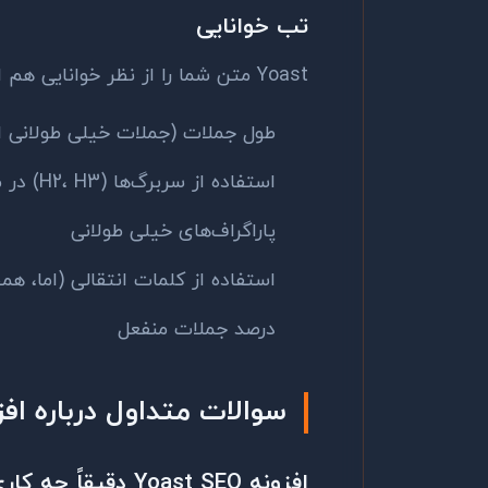
تب خوانایی
Yoast متن شما را از نظر خوانایی هم ارزیابی می‌کند:
طول جملات (جملات خیلی طولانی ام
استفاده از سربرگ‌ها (H2، H3) در متن طولانی
پاراگراف‌های خیلی طولانی
استفاده از کلمات انتقالی (اما، همچ
درصد جملات منفعل
سوالات متداول درباره افزونه  SEO
افزونه Yoast SEO دقیقاً چه کاری برای ما انجام می‌دهد؟