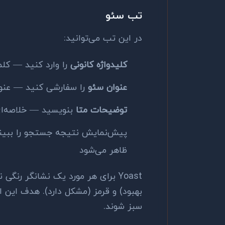
تب سئو
در این تب می‌توانید:
کلیدواژه کانونی
را وارد کنید — کلم
عنوان سئو
را سفارشی کنید — عنوا
توضیحات متا
بنویسید — خلاصه‌ای
پیش‌نمایش نتیجه جستجو را ببینی
ظاهر می‌شود
Yoast برای هر مورد یک نشانگر رنگ
بهبود) و قرمز (مشکل دارد). هدف این
سبز شوند.