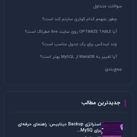
سوالات متداول
چطور بفهمم کدام کوئری سایتم کند است؟
آیا OPTIMIZE TABLE روی سایت live خطرناک است؟
چند ایندکس برای یک جدول مناسب است؟
آیا تغییر به MariaDB از MySQL بهتر است؟
جمع‌بندی
جدیدترین مطالب
استراتژی Backup دیتابیس: راهنمای حرفه‌ای
برای MySQ...