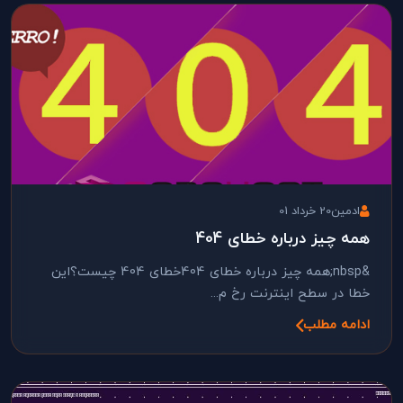
ادمین
20 خرداد 01
همه چیز درباره خطای 404
&nbsp;همه چیز درباره خطای 404خطای 404 چیست؟این
خطا در سطح اینترنت رخ م...
ادامه مطلب