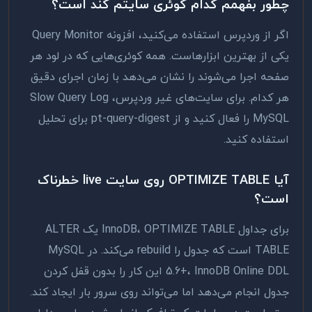
چطور بفهمم کدام کوئری سایتم کند است؟
اگر از وردپرس استفاده می‌کنید، افزونه Query Monitor
یکی از بهترین ابزارهاست. همه کوئری‌هایی که در لود هر
صفحه اجرا می‌شوند را نشان می‌دهد با زمان اجرای دقیق
هر کدام. برای سایت‌های غیر وردپرس، Slow Query Log
MySQL را فعال کنید و از pt-query-digest برای تحلیل
استفاده کنید.
آیا OPTIMIZE TABLE روی سایت live خطرناک
است؟
برای جداول InnoDB، OPTIMIZE TABLE یک ALTER
TABLE است که جدول را rebuild می‌کند. در MySQL
5.6+، InnoDB Online DDL این کار را بدون قفل کردن
جدول انجام می‌دهد اما می‌تواند روی سرور بار ایجاد کند.