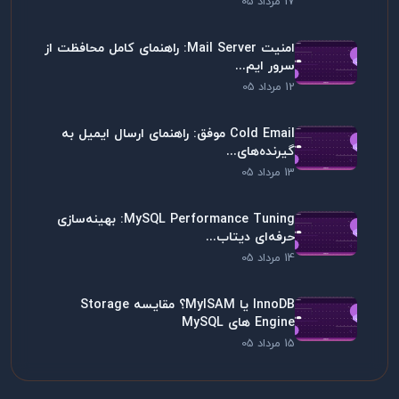
17 مرداد 05
امنیت Mail Server: راهنمای کامل محافظت از
سرور ایم...
12 مرداد 05
Cold Email موفق: راهنمای ارسال ایمیل به
گیرنده‌های...
13 مرداد 05
MySQL Performance Tuning: بهینه‌سازی
حرفه‌ای دیتاب...
14 مرداد 05
InnoDB یا MyISAM؟ مقایسه Storage
Engine های MySQL
15 مرداد 05