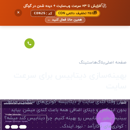
🚀
افزایش تا ۳× سرعت وب‌سایت + دیده شدن در گوگل
×
🎁
۲۵٪ تخفیف دائمی CDN
CDN25
کد:
همین حالا فعال کنید
←
صفحه اصلی
بلاگ
هاستینگ
بهینه‌سازی دیتابیس برای سرعت
سایت
خیلی وقتا کندی سایت از دیتابیسه. کوئری‌های سنگین، جداول
بدون ایندکس و دیتای اضافی همه باعث کندی میشن. بیاید
ببینیم چطور دیتابیس رو بهینه کنیم. چرا دیتابیس کند میشه؟
- کوئری‌های ناکارآمد - نبود ایندک...