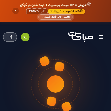
🚀
افزایش تا ۳× سرعت وب‌سایت + دیده شدن در گوگل
×
🎁
۲۵٪ تخفیف دائمی CDN
CDN25
کد:
همین حالا فعال کنید
←