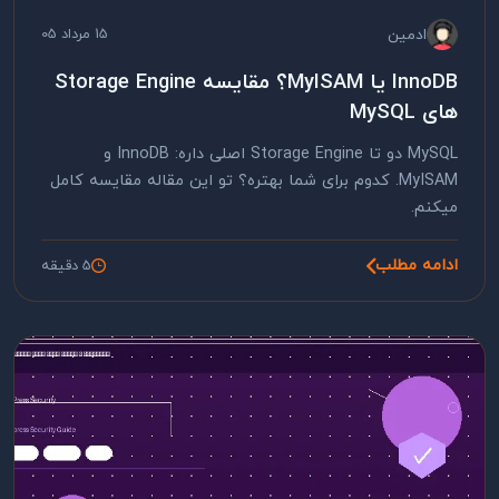
ادمین
15 مرداد 05
InnoDB یا MyISAM؟ مقایسه Storage Engine
های MySQL
MySQL دو تا Storage Engine اصلی داره: InnoDB و
MyISAM. کدوم برای شما بهتره؟ تو این مقاله مقایسه کامل
میکنم.
ادامه مطلب
5 دقیقه