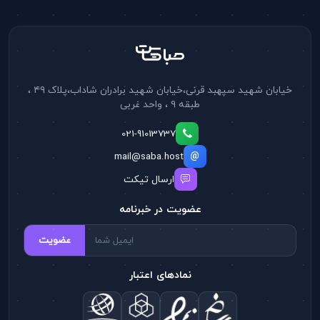
خیابان شهید سپهبد قرنی،خیابان شهید برادران شاداب،پلاک ۴۹ ،
طبقه ۹ ، واحد غربی
021-91013737
mail@saba.host
ارسال تیکت
عضویت در خبرنامه
عضویت
نمادهای اعتبار