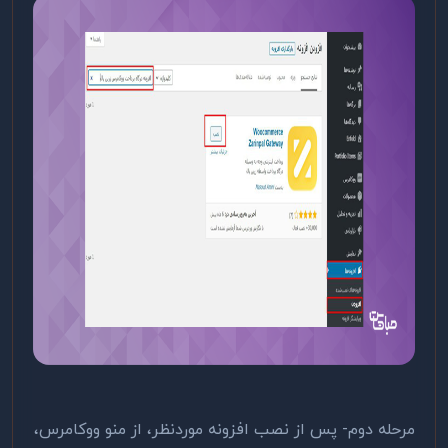
مرحله دوم- پس از نصب افزونه موردنظر، از منو ووکامرس،