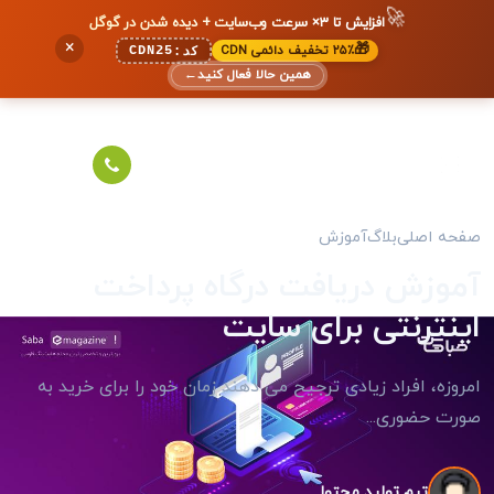
🚀
افزایش تا ۳× سرعت وب‌سایت + دیده شدن در گوگل
×
🎁
۲۵٪ تخفیف دائمی CDN
CDN25
کد:
همین حالا فعال کنید
←
صفحه اصلی
بلاگ
آموزش
آموزش دریافت درگاه پرداخت
اینترنتی برای سایت
امروزه، افراد زیادی ترجیح می دهند زمان خود را برای خرید به
صورت حضوری...
تیم تولید محتوا