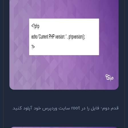
قدم دوم- فایل را در root سایت وردپرس خود آپلود کنید.