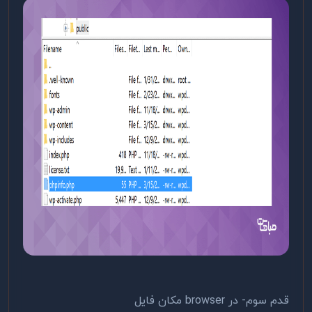
قدم سوم- در browser مکان فایل