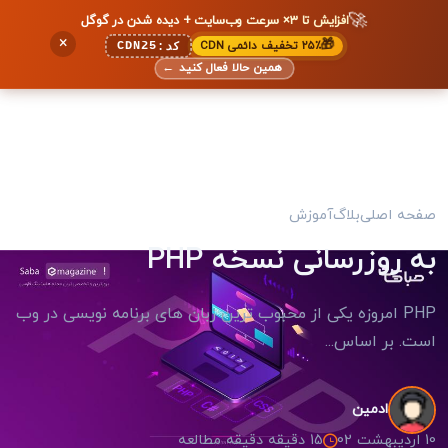
🚀
افزایش تا ۳× سرعت وب‌سایت + دیده شدن در گوگل
×
🎁
۲۵٪ تخفیف دائمی CDN
CDN25
کد:
همین حالا فعال کنید
←
صفحه اصلی
بلاگ
آموزش
به روزرسانی نسخه PHP
PHP امروزه یکی از محبوب ترین زبان های برنامه نویسی در وب
است. بر اساس...
ادمین
10 اردیبهشت 02
15 دقیقه دقیقه مطالعه