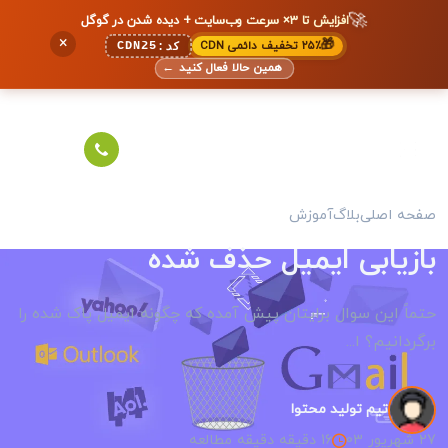
🚀
افزایش تا ۳× سرعت وب‌سایت + دیده شدن در گوگل
×
🎁
۲۵٪ تخفیف دائمی CDN
CDN25
کد:
همین حالا فعال کنید
←
صفحه اصلی
بلاگ
آموزش
بازیابی ایمیل حذف شده
حتماً این سوال برایتان پیش آمده که چگونه ایمیل پاک شده را
برگردانیم؟ ا...
تیم تولید محتوا
27 شهریور 03
16 دقیقه دقیقه مطالعه