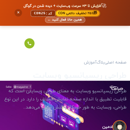
🚀
افزایش تا ۳× سرعت وب‌سایت + دیده شدن در گوگل
×
🎁
۲۵٪ تخفیف دائمی CDN
CDN25
کد:
همین حالا فعال کنید
←
صفحه اصلی
بلاگ
آموزش
طراحی ریسپانسیو وبسایت
طراحی ریسپانسیو وبسایت به معنای طراحی وبسایتی است که
قابلیت تطبیق با اندازه صفحه نمایش مختلف را دارد. در این نوع
طراحی، وبسایت به طور خودکار واکنش نشان می‌دهد...
ادمین