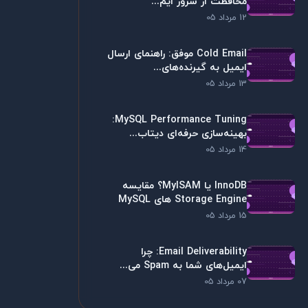
محافظت از سرور ایم...
12 مرداد 05
Cold Email موفق: راهنمای ارسال
ایمیل به گیرنده‌های...
13 مرداد 05
MySQL Performance Tuning:
بهینه‌سازی حرفه‌ای دیتاب...
14 مرداد 05
InnoDB یا MyISAM؟ مقایسه
Storage Engine های MySQL
15 مرداد 05
Email Deliverability: چرا
ایمیل‌های شما به Spam می...
07 مرداد 05