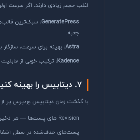
اغلب حجم زیادی دارند. اگر سرعت اول
GeneratePress:
جعبه.
Astra:
بهینه برای سرعت، سازگار با همه Page Builder 
Kadence:
ترکیب خوبی از قابلیت 
۷. دیتابیس را بهینه کنید
با گذشت زمان دیتابیس وردپرس پر از 
Revision های پست‌ها — هر ذخیره‌ای یک نسخه جدید می‌سازد
پست‌های حذف‌شده در سطل آشغا