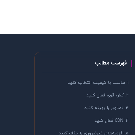
فهرست مطالب
۱. هاست با کیفیت انتخاب کنید
۲. کش قوی فعال کنید
۳. تصاویر را بهینه کنید
۴. CDN فعال کنید
۵. افزونه‌های غیرضروری را حذف کنید