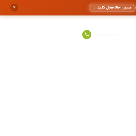
×
همین حالا فعال کنید
←
ورود به حساب
021-91013737