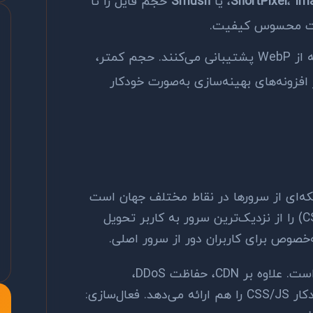
Ima
،
ShortPixel
، یا
Smush
حجم فایل را تا
مرورگرهای مدرن همه از WebP پشتیبانی می‌کنند. حجم کمتر،
بر یا بهتر از JPEG. اکثر افزونه‌های بهینه‌سازی به‌صورت خودکار
CDN (Content Delivery N) شبکه‌ای از سرورها در نقاط مختلف جهان است
که فایل‌های استاتیک (تصاویر، CSS، JS) را از نزدیک‌ترین سرور به کاربر تحویل
ه‌خصوص برای کاربران دور از سرور اصلی.
محبوب‌ترین گزینه رایگان است. علاوه بر CDN، حفاظت DDoS،
بهینه‌سازی تصاویر، و minification خودکار CSS/JS را هم ارائه می‌دهد. فعال‌سازی: