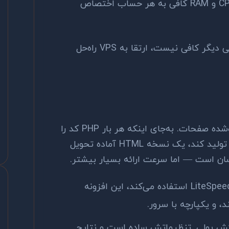
منابع اختصاصی: هاست‌هایی که CPU و RAM کافی به هر حساب اختصاص
اگر سایتتان رشد کرده و هاست اشتراکی دیگر کافی نیست، ارتقا به VPS راه‌حل
کش (Cache) یعنی ذخیره نسخه آماده‌شده صفحات. به‌جای اینکه هر بار PHP کد را
اجرا کند، دیتابیس را بخواند، و HTML تولید کند، یک نسخه HTML آماده تحویل
سان است — اما سرعت ارائه بسیار بیشتر.
اگر هاست از LiteSpeed استفاده می‌کند، این افزونه
، و یکپارچه با سرور.
ش پولی. تنظیماتش ساده است و نتایج