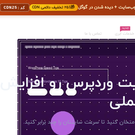
🎁
۲۵٪ تخفیف دائمی CDN
CDN25
کد:
جدید
خدمات ابری
تماس با ما
 وردپرس رو افزایش