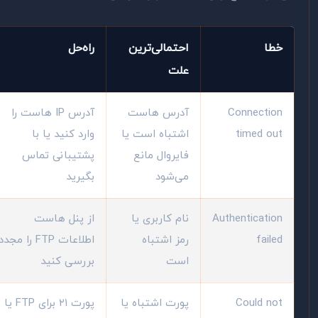
خطا
احتمالی‌ترین
راه‌حل
علت
Connection
آدرس هاست
آدرس IP هاست را
timed out
اشتباه است یا
وارد کنید یا با
فایروال مانع
پشتیبانی تماس
می‌شود
بگیرید
Authentication
نام کاربری یا
از پنل هاست
failed
رمز اشتباه
اطلاعات FTP را مجدداً
است
بررسی کنید
Could not
پورت اشتباه یا
پورت ۲۱ برای FTP یا