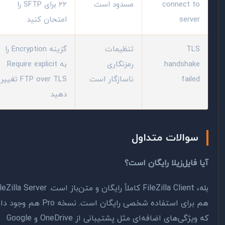
connect to
مسدود است
۲۲ برای SFTP را
server
امتحان کنید
TLS
تنظیمات
گزینه Encryption را
handshake
رمزنگاری
به Require explicit
failed
ناسازگار است
FTP over TLS تغییر
دهید
سوالات متداول
ا فایل‌زیلا رایگان است؟
بله، FileZilla Client کاملاً رایگان و متن‌باز است. FileZilla Server
هم برای استفاده شخصی رایگان است. نسخه Pro هم وجود دارد
که ویژگی‌های اضافه‌ای مثل پشتیبانی از OneDrive و Google