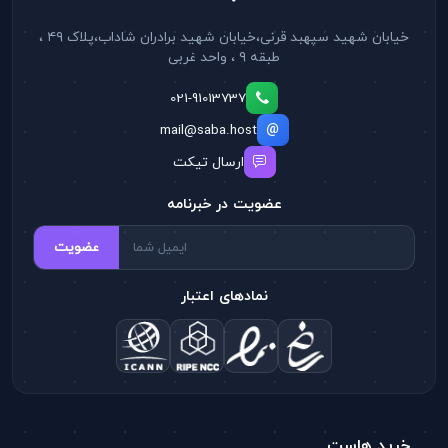
خیابان شهید سپهبد قرنی،خیابان شهید برادران شاداب،پلاک ۴۹ ،
طبقه ۹ ، واحد غربی
021-91013737
mail@saba.host
ارسال تیکت
عضویت در خبرنامه
عضویت
نمادهای اعتبار
رید هاست