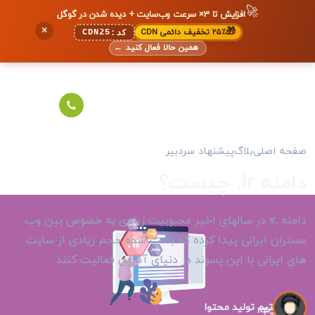
🚀
افزایش تا ۳× سرعت وب‌سایت + دیده شدن در گوگل
×
🎁
۲۵٪ تخفیف دائمی CDN
CDN25
کد:
همین حالا فعال کنید
←
صفحه اصلی
بلاگ
پیشنهاد سردبیر
دامنه ir. چیست؟
دامنه ,ir در سالهای اخیر محبوبیت زیادی به خصوص بین وب
مستران ایرانی پیدا کرده که باعث شده حجم زیادی از سایت
های ایرانی با این پسوند در دنیای آنلاین فعالیت کنند.
تیم تولید محتوا