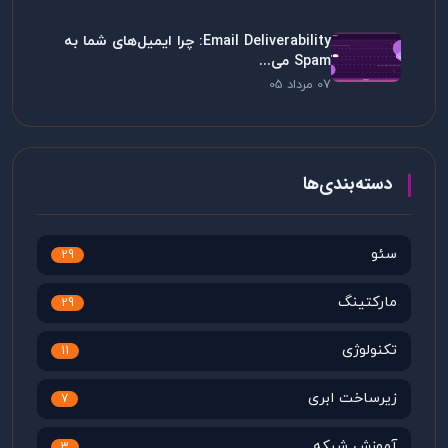
Email Deliverability: چرا ایمیل‌های شما به
Spam می...
07 مرداد 05
دسته‌بندی‌ها
سئو
29
مارکتینگ
29
تکنولوژی
11
زیرساخت ابری
7
آموزش شبکه
3