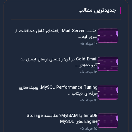
جدیدترین مطالب
امنیت Mail Server: راهنمای کامل محافظت از
سرور ایم...
12 مرداد 05
Cold Email موفق: راهنمای ارسال ایمیل به
گیرنده‌های...
13 مرداد 05
MySQL Performance Tuning: بهینه‌سازی
حرفه‌ای دیتاب...
14 مرداد 05
InnoDB یا MyISAM؟ مقایسه Storage
Engine های MySQL
15 مرداد 05