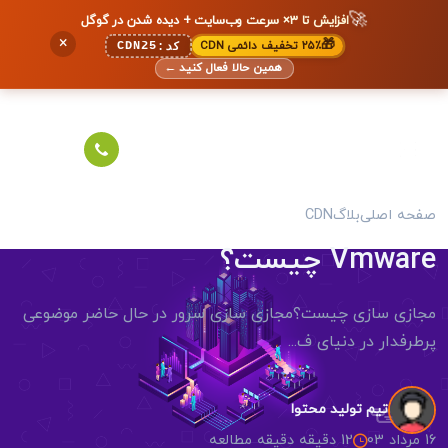
🚀
افزایش تا ۳× سرعت وب‌سایت + دیده شدن در گوگل
×
🎁
۲۵٪ تخفیف دائمی CDN
CDN25
کد:
همین حالا فعال کنید
←
صفحه اصلی
بلاگ
CDN
Vmware چیست؟
مجازی سازی چیست؟مجازی سازی سرور در حال حاضر موضوعی
پرطرفدار در دنیای ف...
تیم تولید محتوا
16 مرداد 03
12 دقیقه دقیقه مطالعه