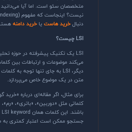
متخصصان سئو است. اما آیا می‌دانید ک
نیست؟ اینجاست که مفهوم
Indexing)
دنبال
خرید هاست
یا
خرید دامنه
هستید،
LSI
چیست؟
LSI
یک تکنیک پیشرفته در حوزه تحلی
می‌کند موضوعات و ارتباطات بین کلمات
دیگر،
LSI
به جای تنها توجه به کلمات ک
متن در یک موضوع خاص می‌پردازد.
برای مثال، اگر مقاله‌ای درباره «خرید 
کلماتی مثل «دوربین»، «باتری»، «رم»، 
باشند. این کلمات همان
LSI keyword
ه
جستجو ممکن است اعتبار کمتری به ص