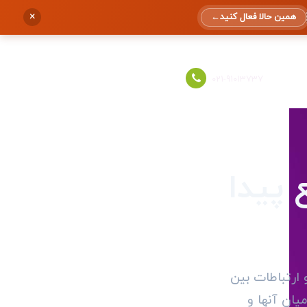
×
همین حالا فعال کنید
←
ورود به حساب
021-91013737
وش سریع پیدا
ارتباطات بین
ه ارتباط میان آنها و