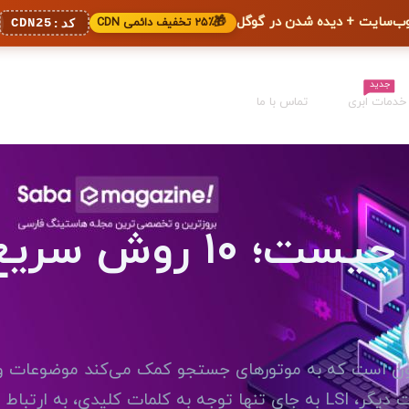
🎁
۲۵٪ تخفیف دائمی CDN
CDN25
کد:
جدید
خدمات ابری
تماس با ما
کلمات کلیدی lsi چیست؛ 10 ر
متون است که به موتورهای جستجو کمک می‌کند موضوعات و 
کلمات را در یک متن شناسایی کنند. به عبارت دیگر، LSI به جای تنها توجه به کلمات کلیدی، ب