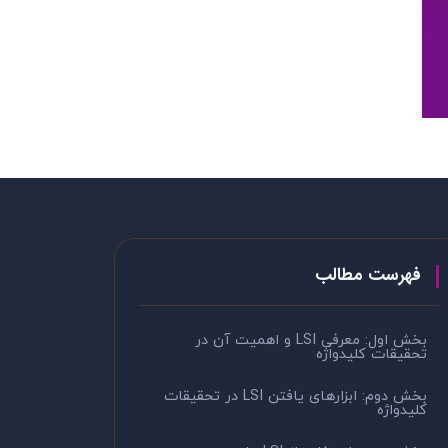
فهرست مطالب
بخش اول: معرفی LSI و اهمیت آن در
تحقیقات کلیدواژه
بخش دوم: ابزارهای یافتن LSI در تحقیقات
کلیدواژه