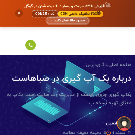
🚀
افزایش تا ۳× سرعت وب‌سایت + دیده شدن در گوگل
×
🎁
۲۵٪ تخفیف دائمی CDN
CDN25
کد:
همین حالا فعال کنید
←
صفحه اصلی
بلاگ
وردپرس
درباره بک آپ گیری در صباهاست
بکاپ گیری جزوی لاینفک از مدیریت وب سایت است. بکاپ به
معنای تهیه نسخه پ...
ادمین
19 اسفند 01
15 دقیقه دقیقه مطالعه