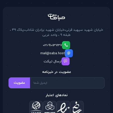
خیابان شهید سپهبد قرنی،خیابان شهید برادران شاداب،پلاک ۴۹ ،
طبقه ۹ ، واحد غربی
021-91013737
mail@saba.host
ارسال تیکت
عضویت در خبرنامه
عضویت
نمادهای اعتبار