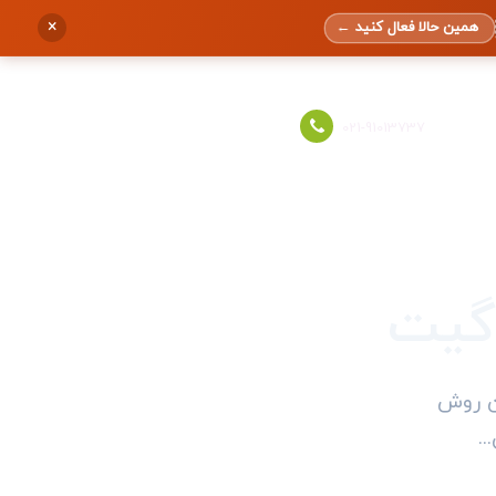
×
همین حالا فعال کنید
←
ورود به حساب
021-91013737
ه میکنن. این روش