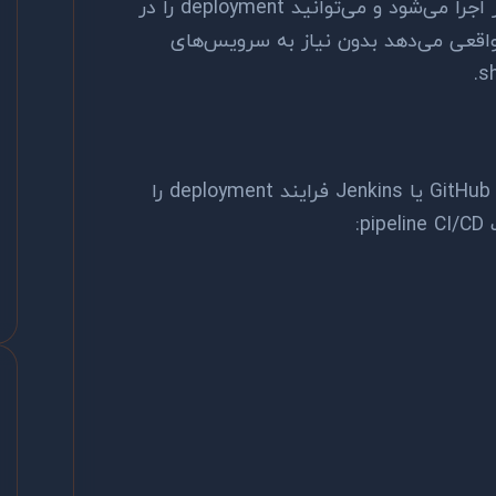
بعد از هر push به سرور اجرا می‌شود و می‌توانید deployment را در
قرار دهید. این روش automation واقعی می‌دهد بدون نیاز به سرویس‌های
سرویس‌هایی مثل GitHub Actions، GitLab CI یا Jenkins فرایند deployment را
: