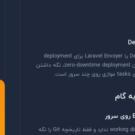
ابزارهایی مثل Deployer.org، Capistrano یا Laravel Envoyer برای deployment
حرفه‌ای طراحی شده‌اند. مزیت اصلی‌شان zero-downtime deployment، نگه داشتن
یک bare repository فایل‌های working directory ندارد و فقط تاریخچه Git را نگه