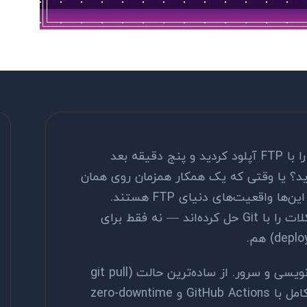
یادتان هست آخرین باری که یک فایل را با FTP آپلود کردید و پنج دقیقه بعد
ید؟ یا وقتی که یک همکار همزمان روی همان
فایل کار می‌کرد و تغییراتش پاک شد؟ این‌ها واقعیت‌های دنیای FTP هستند.
توسعه‌دهندگان حرفه‌ای امروز این مشکلات را با Git حل کرده‌اند — نه فقط برای
Git Deployment یعنی پل زدن بین کدنویسی و سرور. از ساده‌ترین حالت (git pull
دستی) تا پیشرفته‌ترین روش (CI/CD کامل با GitHub Actions و zero-downtime