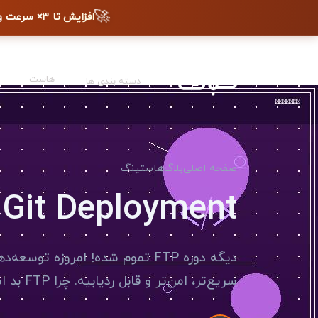
🚀
افزایش تا ۳× سرعت وب‌سایت + دیده شدن در گوگل
هاست
دسته بندی ها
صفحه اصلی
بلاگ
هاستینگ
Git Deployment: استقرار خودکار کد با گیت
سریع‌تر، امن‌تر و قابل ردیابیه. چرا FTP بد است؟ آپلود دستی فایل با FTP مشکلات زیادی داره: - ممکن...