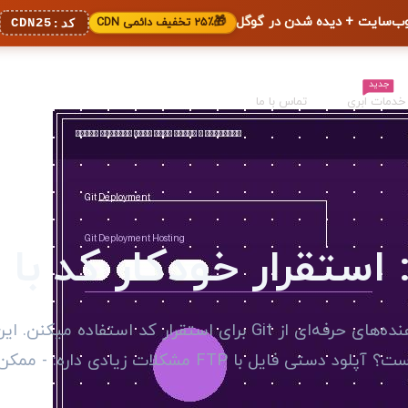
🎁
۲۵٪ تخفیف دائمی CDN
CDN25
کد:
جدید
خدمات ابری
تماس با ما
دیگه دوره FTP تموم شده! امروزه توسعه‌دهنده‌های حرفه‌ای از Git برای استقرار کد استفاد