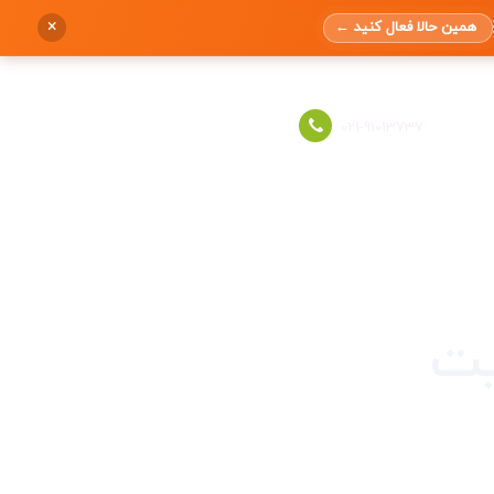
×
همین حالا فعال کنید
←
ورود به حساب
021-91013737
یت