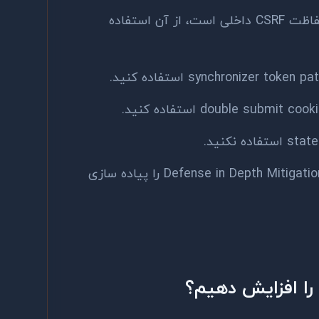
در صورتیکه فریمورک شما دارای حفاظت CSRF داخلی است، از آن استفاده
حداقل یک mitigation از بخش Defense in Depth Mitigations را پیاده سازی
ا افزایش دهیم؟