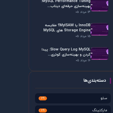
MySQL Performance Tuning:
بهینه‌سازی حرفه‌ای دیتاب...
14 مرداد 05
InnoDB یا MyISAM؟ مقایسه
Storage Engine های MySQL
15 مرداد 05
Slow Query Log MySQL: پیدا
کردن و بهینه‌سازی کوئری...
16 مرداد 05
دسته‌بندی‌ها
سئو
29
مارکتینگ
29