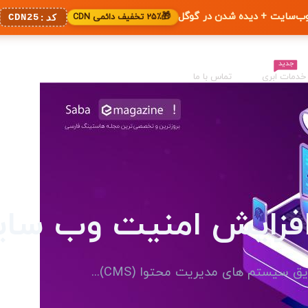
🎁
۲۵٪ تخفیف دائمی CDN
CDN25
کد:
جدید
خدمات ابری
تماس با ما
 افزایش امنیت وب سا
سیستم های مدیریت محتوا (CMS)...