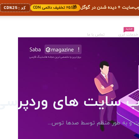
🎁
۲۵٪ تخفیف دائمی CDN
CDN25
کد:
جدید
خدمات ابری
تماس با ما
ب سایت های وردپرسی
است و به طور منظم توسط صدها توس...