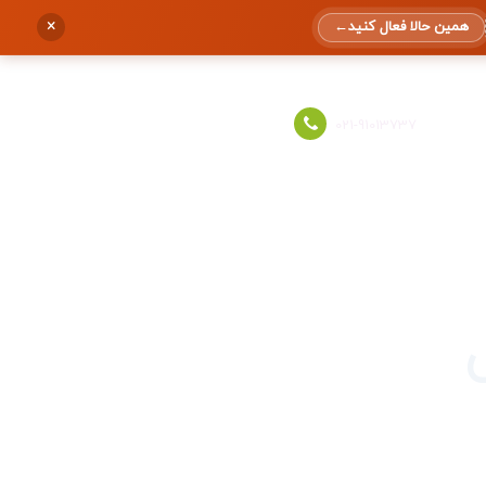
×
همین حالا فعال کنید
←
ورود به حساب
021-91013737