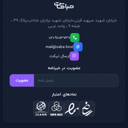
خیابان شهید سپهبد قرنی،خیابان شهید برادران شاداب،پلاک ۴۹ ،
طبقه ۹ ، واحد غربی
021-91013737
mail@saba.host
ارسال تیکت
عضویت در خبرنامه
عضویت
نمادهای اعتبار