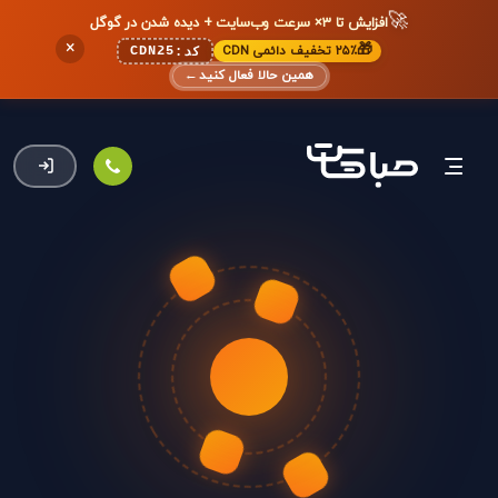
🚀
افزایش تا ۳× سرعت وب‌سایت + دیده شدن در گوگل
×
🎁
۲۵٪ تخفیف دائمی CDN
CDN25
کد:
همین حالا فعال کنید
←